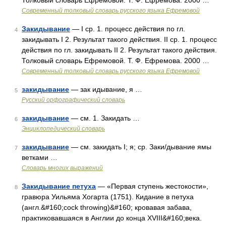
Толковый словарь Ефремовой. Т. Ф. Ефремова. 2000 …
Современный толковый словарь русского языка Ефремовой
Закидывание
— I ср. 1. процесс действия по гл.
4
закидывать I 2. Результат такого действия. II ср. 1. процесс
действия по гл. закидывать II 2. Результат такого действия.
Толковый словарь Ефремовой. Т. Ф. Ефремова. 2000 …
Современный толковый словарь русского языка Ефремовой
закидывание
— зак идывание, я …
5
Русский орфографический словарь
закидывание
— см. 1. Закидать …
6
Энциклопедический словарь
закидывание
— см. закидать I; я; ср. Заки/дывание ямы
7
ветками …
Словарь многих выражений
Закидывание петуха
— «Первая ступень жестокости»,
8
гравюра Уильяма Хогарта (1751). Кидание в петуха
(англ.&#160;cock throwing)&#160; кровавая забава,
практиковавшаяся в Англии до конца XVIII&#160;века.